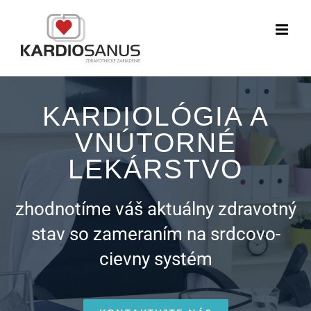
Skip
to
content
KARDIOLÓGIA A
VNÚTORNÉ
LEKÁRSTVO
zhodnotíme váš aktuálny zdravotný
stav so zameraním na srdcovo-
cievny systém