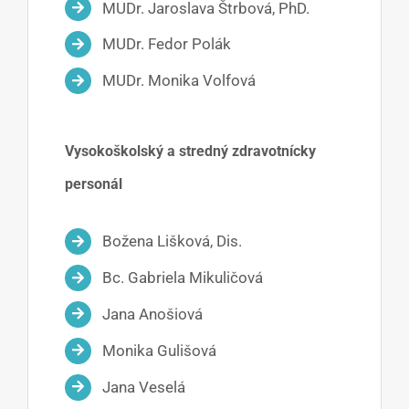
MUDr. Jaroslava Štrbová, PhD.
MUDr. Fedor Polák
MUDr. Monika Volfová
Vysokoškolský a stredný zdravotnícky
personál
Božena Lišková, Dis.
Bc. Gabriela Mikuličová
Jana Anošiová
Monika Gulišová
Jana Veselá