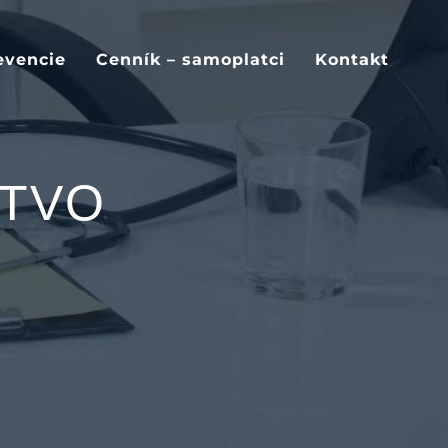
evencie
Cenník – samoplatci
Kontakt
STVO