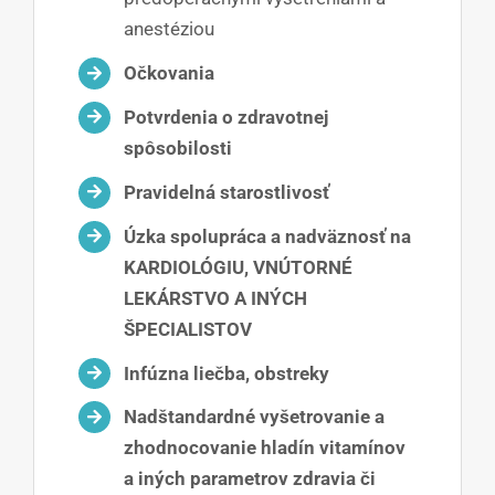
anestéziou
Očkovania
Potvrdenia o zdravotnej
spôsobilosti
Pravidelná starostlivosť
Úzka spolupráca a nadväznosť na
KARDIOLÓGIU, VNÚTORNÉ
LEKÁRSTVO A INÝCH
ŠPECIALISTOV
Infúzna liečba, obstreky
Nadštandardné vyšetrovanie a
zhodnocovanie hladín vitamínov
a iných parametrov zdravia či